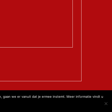
Algemene Voorwaarden
, gaan we er vanuit dat je ermee instemt. Meer informatie vindt u