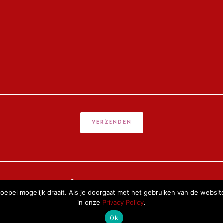
echten voorbehouden -
- Website door
HashtagMedia
-
Privacy Policy
-
pel mogelijk draait. Als je doorgaat met het gebruiken van de website
in onze
Privacy Policy
.
Ok