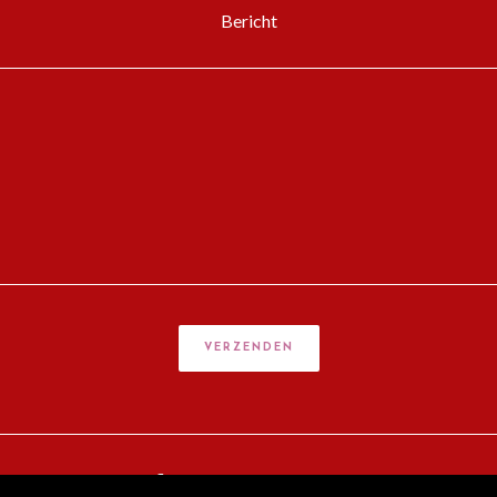
Bericht
echten voorbehouden -
- Website door
HashtagMedia
-
Privacy Policy
-