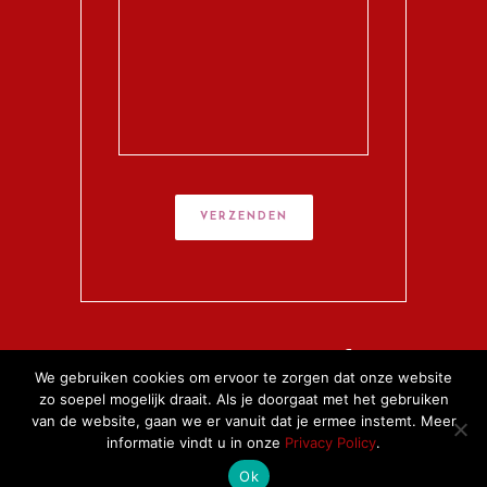
Copyright 2014 - Alle rechten voorbehouden -
- Website door
We gebruiken cookies om ervoor te zorgen dat onze website
HashtagMedia
-
Privacy Policy
-
Algemene Voorwaarden
zo soepel mogelijk draait. Als je doorgaat met het gebruiken
van de website, gaan we er vanuit dat je ermee instemt. Meer
informatie vindt u in onze
Privacy Policy
.
Ok