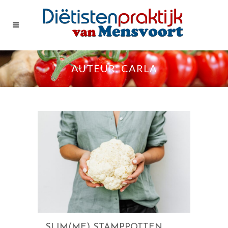
AUTEUR: CARLA
ALLES
NIEUWS
RECEPTEN
SLIM(ME) STAMPPOTTEN